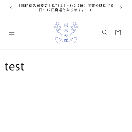
コンテ
【臨時締め日変更】8/1(土）~8/2（日）注文分は8月10
📢 6
ンツに
日〜12日発送となります。
進む
カ
ー
ト
test