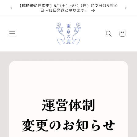
コンテ
【臨時締め日変更】8/1(土）~8/2（日）注文分は8月10
📢 6
ンツに
日〜12日発送となります。
進む
カ
ー
ト