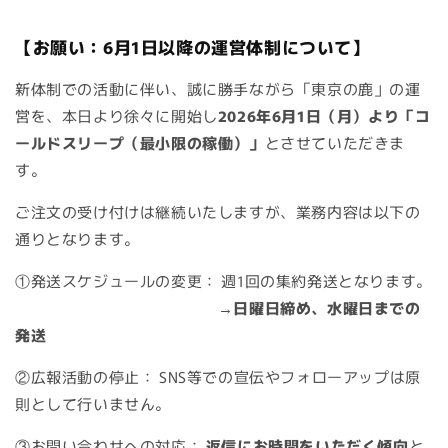
【お願い：6月1日以降の運営体制について】
新体制での活動に伴い、誠に勝手ながら「東京の鹿」の運
営を、
本日より徐々に開始し
2026年6月1日（月）より
「コ
ールドスリープ（最小限の稼働）」
とさせていただきま
す。
ご注文の受け付けは継続いたしますが、業務内容は以下の
通りとなります。
①発送スケジュールの変更：
週1回の集約発送
となります。
→日曜日締め、水曜日までの
発送
②広報活動の停止：
SNS等での宣伝やフォローアップは原
則として行いません。
③お問い合わせへの対応：
返信にお時間をいただく傾向
と